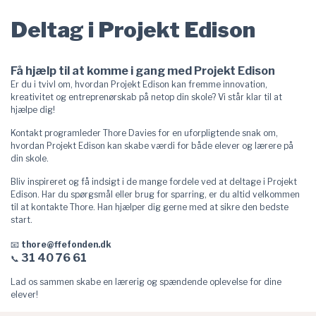
Deltag i Projekt Edison
Få hjælp til at komme i gang med Projekt Edison
Er du i tvivl om, hvordan Projekt Edison kan fremme innovation,
kreativitet og entreprenørskab på netop din skole? Vi står klar til at
hjælpe dig!
Kontakt programleder Thore Davies for en uforpligtende snak om,
hvordan Projekt Edison kan skabe værdi for både elever og lærere på
din skole.
Bliv inspireret og få indsigt i de mange fordele ved at deltage i Projekt
Edison. Har du spørgsmål eller brug for sparring, er du altid velkommen
til at kontakte Thore. Han hjælper dig gerne med at sikre den bedste
start.
📧
thore@ffefonden.dk
31 40 76 61
📞
Lad os sammen skabe en lærerig og spændende oplevelse for dine
elever!