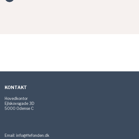
Sidefod
KONTAKT
Hovedkontor
Ejlskovsgade 3D
5000 Odense C
Email:
info@ffefonden.dk